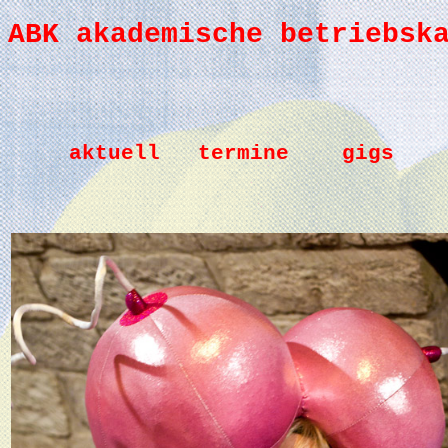
ABK akademische betriebsk
aktuell
termine
gigs